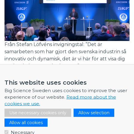
Från Stefan Löfvéns invigningstal: ”Det är
samarbeten som har gjort den svenska industrin så
innovativ och dynamisk, det är vi här för att visa dig
under de kommande dagarna”.
Big Science Sweden på Hannover Messe i april
This website uses cookies
2019
Big Science Sweden uses cookies to improve the user
experience of our website.
Read more about the
cookies we use.
Samarbete i ett nytt ILO-nätverk
Use necessary cookies only
Allow selection
ILO-er vid europeiska forskningsanläggningar
Allow all cookies
skapar nu ett nätverk för att träffas, utbyta
Necessary