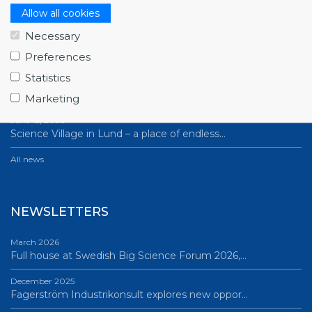
NEWS
Allow all cookies
Necessary
July 1, 2026
Preferences
Swedish companies gain first-hand insight int…
Statistics
June 12, 2026
From Big Science to business: a career built…
Marketing
June 12, 2026
Science Village in Lund – a place of endless…
All news
NEWSLETTERS
March 2026
Full house at Swedish Big Science Forum 2026,…
December 2025
Fagerström Industrikonsult explores new oppor…