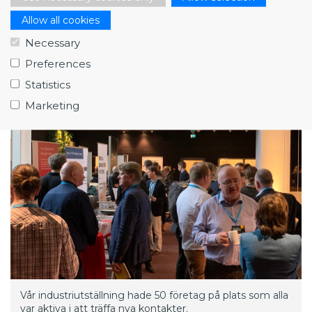
Allow all cookies
49 deltagare kom från Big science-anläggningar. Här
Necessary
ses Jerome Pierlot, Head of Procurement for
Preferences
Accelerators & Technology Section på CERN berätta
om deras sätt att arbeta med upphandlingar.
Statistics
Marketing
Vår industriutställning hade 50 företag på plats som alla
var aktiva i att träffa nya kontakter.