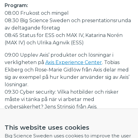
Program:
08:00 Frukost och mingel
08:30 Big Science Sweden och presentationsrunda
av deltagande företag
08:45 Status för ESS och MAX IV, Katarina Norén
(MAX IV) och Ulrika Agnvik (ESS)
09:00 Upplev Axis’ produkter och lösningar i
verkligheten på
Axis Experience Center
. Tobias
Ekberg och Rose-Marie Gidlöw från Axis delar med
sig av exempel på hur kunder använder sig av Axis’
lösningar.
09:30 Cyber security: Vilka hotbilder och risker
måste vi tänka på när vi arbetar med
cybersäkerhet? Jens Strinsjö från Axis.
Big Science Morning – vårt forum där företagare
möter andra företagare och lär sig mer om vad som
This website uses cookies
skapar fler affärer på Big Science-marknaden.
Big Science Sweden uses cookies to improve the user